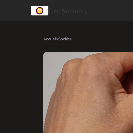
Cre Scene13
Accueil
›
Société