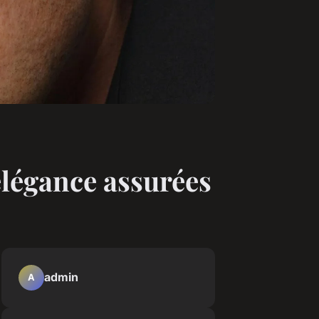
 élégance assurées
admin
A