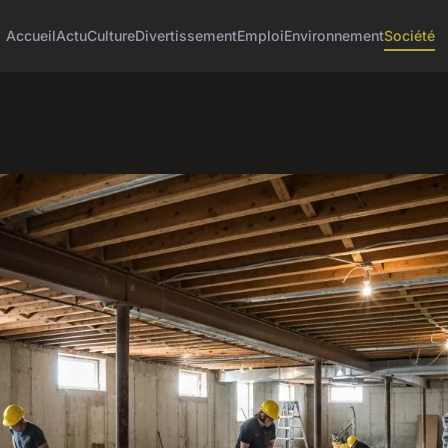
Accueil
Actu
Culture
Divertissement
Emploi
Environnement
Société