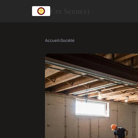
Cre Scene13
Accueil
›
Société