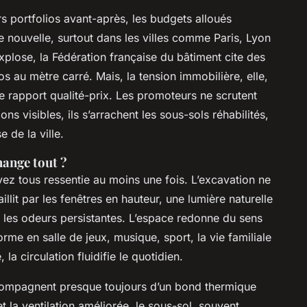
s portfolios avant-après, les budgets alloués
e nouvelle, surtout dans les villes comme Paris, Lyon
xplose, la Fédération française du bâtiment cite des
s au mètre carré. Mais, la tension immobilière, elle,
e rapport qualité-prix. Les promoteurs ne scrutent
ns visibles, ils s’arrachent les sous-sols réhabilités,
 de la ville.
hange tout ?
vez tous ressentie au moins une fois. L’excavation ne
jaillit par les fenêtres en hauteur, une lumière naturelle
 ou les odeurs persistantes. L’espace redonne du sens
rme en salle de jeux, musique, sport, la vie familiale
 la circulation fluidifie le quotidien.
ccompagnent presque toujours d’un bond thermique
et la ventilation améliorée, le sous-sol, souvent