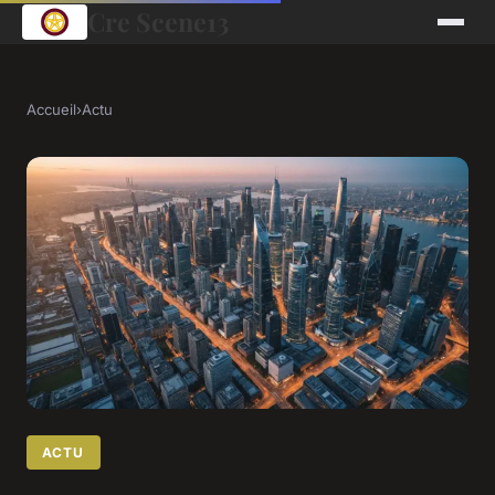
Cre Scene13
Accueil
›
Actu
ACTU