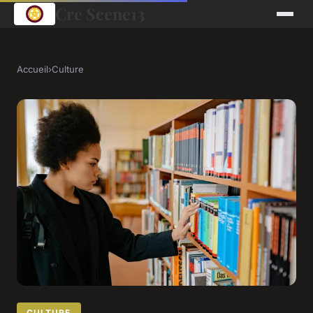
Cre Scene13
Accueil
›
Culture
CULTURE